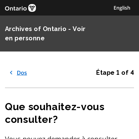
Skip
English
to
content
Archives of Ontario - Voir
en personne
Dos
Étape
1
of 4
Que souhaitez-vous
consulter?
Vous pouvez demander à consulter