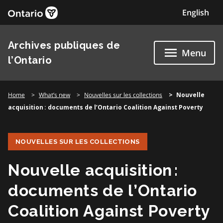
Skip
English
to
content
Archives publiques de
Menu
l’Ontario
Home
What’s new
Nouvelles sur les collections
Nouvelle
acquisition : documents de l’Ontario Coalition Against Poverty
NOUVELLES SUR LES COLLECTIONS
Nouvelle acquisition :
documents de l’Ontario
Coalition Against Poverty