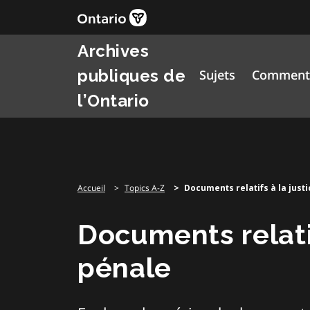
Skip
to
content
Archives
publiques de
Sujets
Comment 
l’Ontario
Accueil
Topics A-Z
Documents relatifs à la just
Documents relatif
pénale