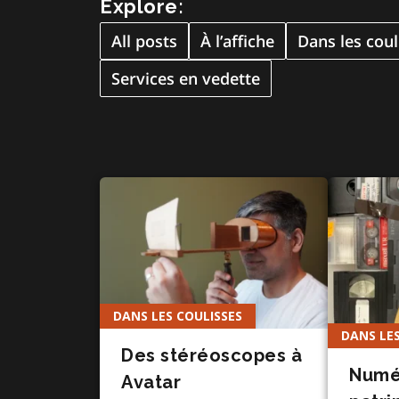
Explore:
All posts
À l’affiche
Dans les coul
Services en vedette
DANS LES COULISSES
DANS LES
Des stéréoscopes à
Numér
Avatar