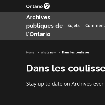
Skip
to
content
Archives
publiques de
Sujets
Comment 
l’Ontario
Home
What’s new
Dans les coulisses
Dans les couliss
Stay up to date on Archives events